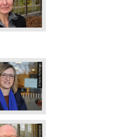
© Malte Michelsen
© Personalrat