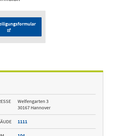
iligungs­formular
RESSE
Welfengarten 3
30167 Hannover
BÄUDE
1111
UM
104