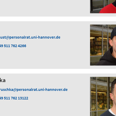
aust
personalrat.uni-hannover.de
49 511 762 4266
ka
ruschka
personalrat.uni-hannover.de
49 511 762 13122