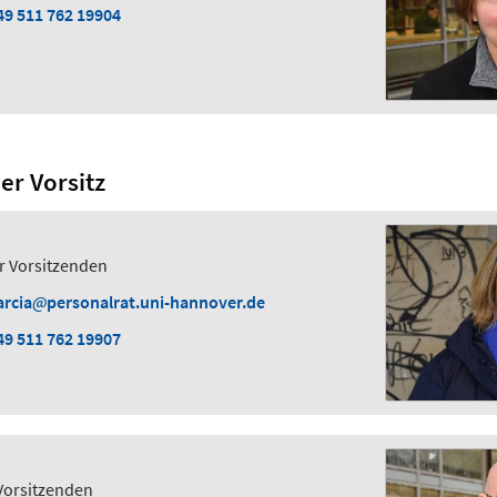
49 511 762 19904
er Vorsitz
er Vorsitzenden
arcia
personalrat.uni-hannover.de
49 511 762 19907
n
 Vorsitzenden