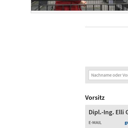
Suchfilter
Nachname oder Vorna
Vorsitz
Dipl.-Ing. Elli
E-MAIL
g