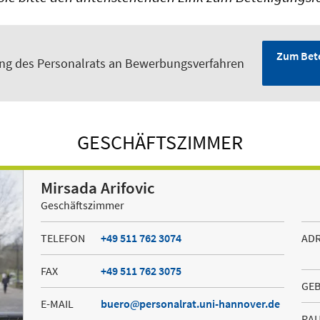
Zum Bete
ung des Personalrats an Bewerbungsverfahren
GESCHÄFTSZIMMER
Mirsada Arifovic
Geschäftszimmer
TELEFON
+49 511 762 3074
AD
FAX
+49 511 762 3075
GE
E-MAIL
buero
personalrat.uni-hannover.de
RA