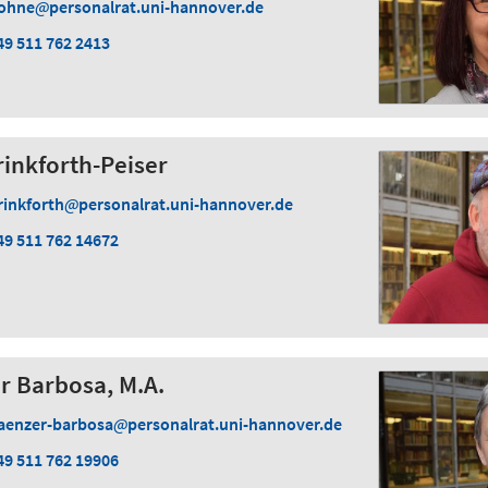
ohne
personalrat.uni-hannover.de
49 511 762 2413
inkforth-Peiser
rinkforth
personalrat.uni-hannover.de
49 511 762 14672
r Barbosa, M.A.
aenzer-barbosa
personalrat.uni-hannover.de
49 511 762 19906