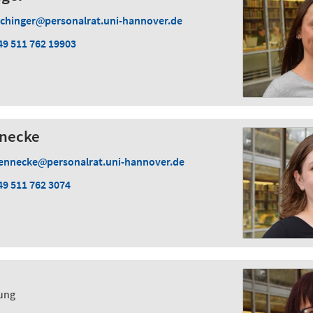
ichinger
personalrat.uni-hannover.de
49 511 762 19903
nnecke
ennecke
personalrat.uni-hannover.de
49 511 762 3074
ung