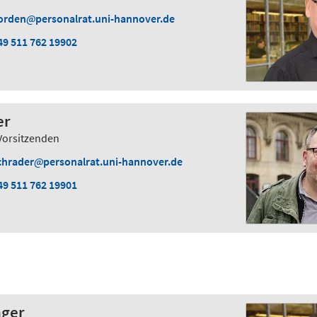
orden
personalrat.uni-hannover.de
49 511 762 19902
er
 Vorsitzenden
chrader
personalrat.uni-hannover.de
49 511 762 19901
nger